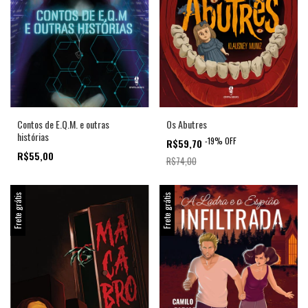
Contos de E.Q.M. e outras
Os Abutres
histórias
-
19
%
OFF
R$59,70
R$55,00
R$74,00
Frete grátis
Frete grátis