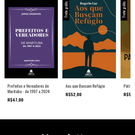
Frete grátis
Frete grátis
Prefeitos e Vereadores de
Aos que Buscam Refúgio
Patri-A
Marituba - de 1997 a 2024
R$52,00
R$55
R$47,00