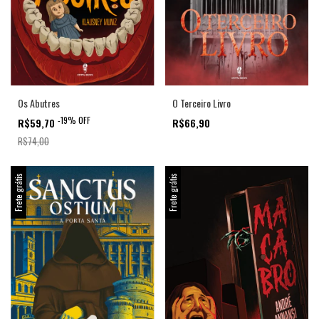
Os Abutres
O Terceiro Livro
-
19
%
OFF
R$59,70
R$66,90
R$74,00
Frete grátis
Frete grátis